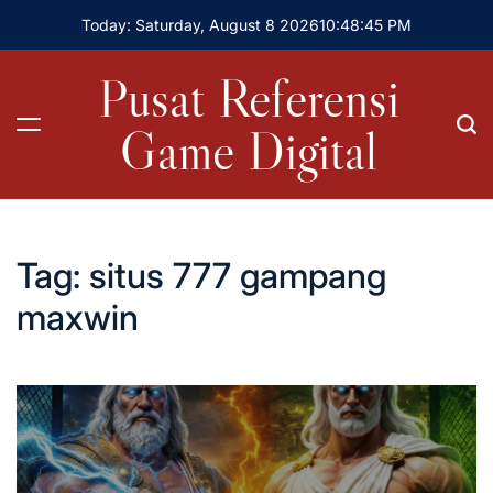
Skip
Today: Saturday, August 8 2026
10
:
48
:
45
PM
to
content
Pusat Referensi
Game Digital
Tag:
situs 777 gampang
maxwin