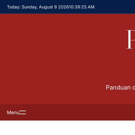
Skip
Today: Sunday, August 9 2026
10
:
39
:
25
AM
to
content
Panduan d
Menu