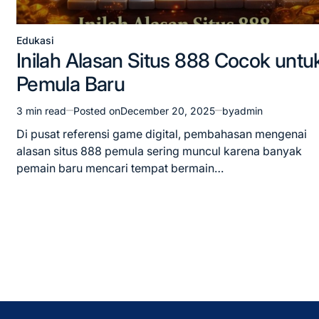
Edukasi
Posted
Inilah Alasan Situs 888 Cocok untu
in
Pemula Baru
3 min read
Posted on
December 20, 2025
by
admin
Estimated
read
Di pusat referensi game digital, pembahasan mengenai
time
alasan situs 888 pemula sering muncul karena banyak
pemain baru mencari tempat bermain…