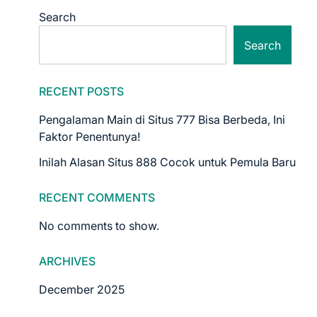
Search
Search
RECENT POSTS
Pengalaman Main di Situs 777 Bisa Berbeda, Ini
Faktor Penentunya!
Inilah Alasan Situs 888 Cocok untuk Pemula Baru
RECENT COMMENTS
No comments to show.
ARCHIVES
December 2025